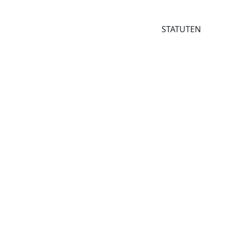
Startseite
New
STATUTEN