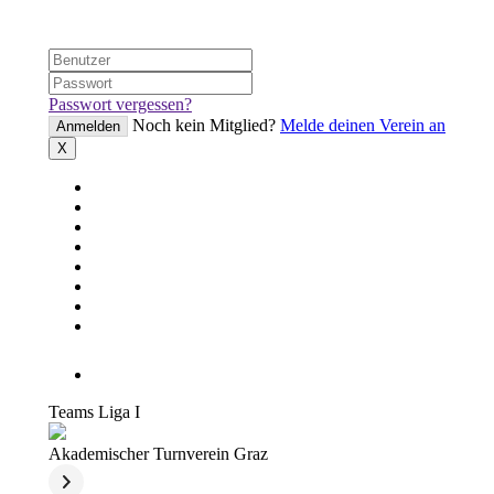
Passwort vergessen?
Noch kein Mitglied?
Melde deinen Verein an
Anmelden
X
Startseite
News
Teams
Spiele
Tabelle
Statistik
Sperren
Fairplay
Teams Liga I
Akademischer Turnverein Graz