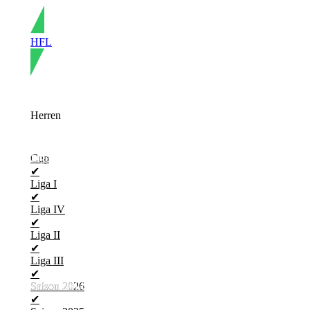
HFL
Herren
Liga I
Cup
✔
Liga I
✔
Liga IV
✔
Liga II
✔
Liga III
✔
Saison 2014
Saison 2026
✔