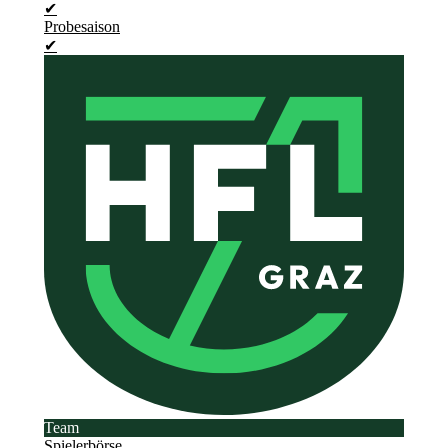
✔
Probesaison
✔
Team
Spielerbörse