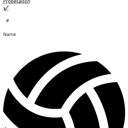
Probesaison
✔
#
Name