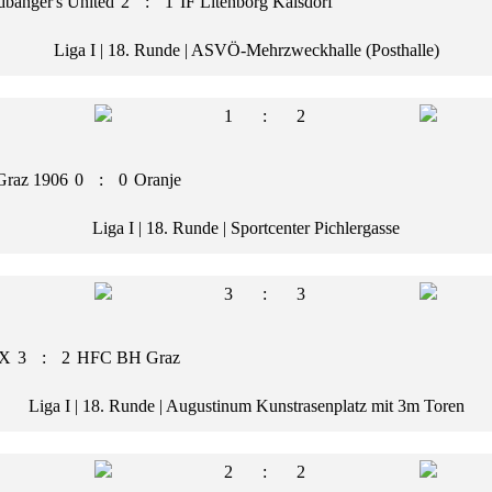
dbanger's United
2
:
1
IF Litenborg Kalsdorf
Liga I | 18. Runde | ASVÖ-Mehrzweckhalle (Posthalle)
1
:
2
Graz 1906
0
:
0
Oranje
Liga I | 18. Runde | Sportcenter Pichlergasse
3
:
3
 X
3
:
2
HFC BH Graz
Liga I | 18. Runde | Augustinum Kunstrasenplatz mit 3m Toren
2
:
2