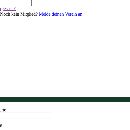
rgessen?
Noch kein Mitglied?
Melde deinen Verein an
eite
s
s
e
le
tik
en
lay
erte
uß