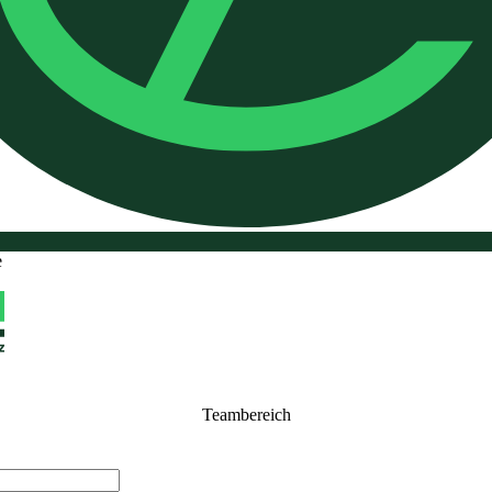
e
Teambereich