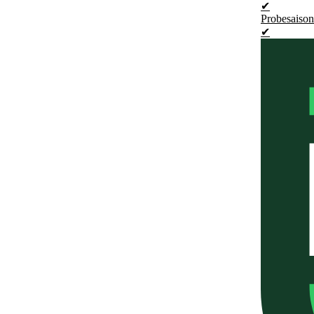
✔
Probesaison
✔