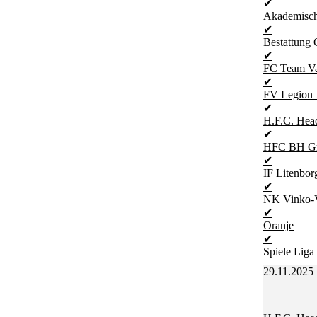
✔
Akademisch
✔
Bestattung 
✔
FC Team Va
✔
FV Legion
✔
H.F.C. Hea
✔
HFC BH G
✔
IF Litenbor
✔
NK Vinko-
✔
Oranje
✔
Spiele Liga 
29.11.2025