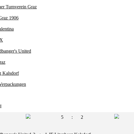
er Turnverein Graz
Graz 1906
lentina
 X
dbanger's United
raz
g Kalsdorf
Verpackungen
I
5
:
2