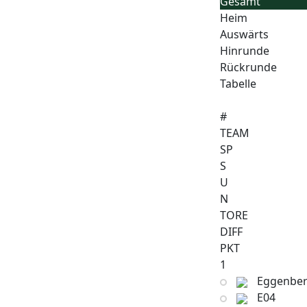
Gesamt
Heim
Auswärts
Hinrunde
Rückrunde
Tabelle
#
TEAM
SP
S
U
N
TORE
DIFF
PKT
1
Eggenber
E04