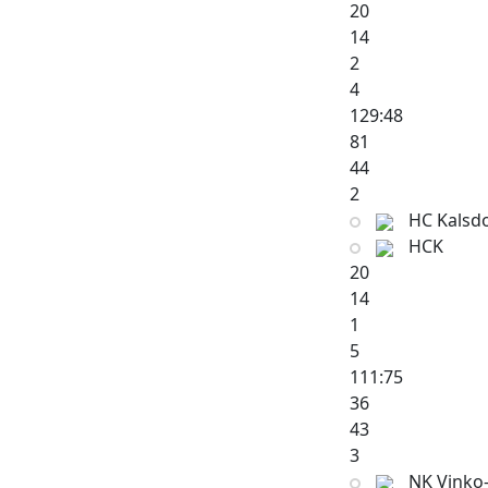
20
14
2
4
129:48
81
44
2
HC Kalsdo
HCK
20
14
1
5
111:75
36
43
3
NK Vinko