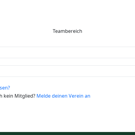
Teambereich
sen?
 kein Mitglied?
Melde deinen Verein an
ws
Teams
Spiele
Tabelle
Statistik
Sperren
Fairplay