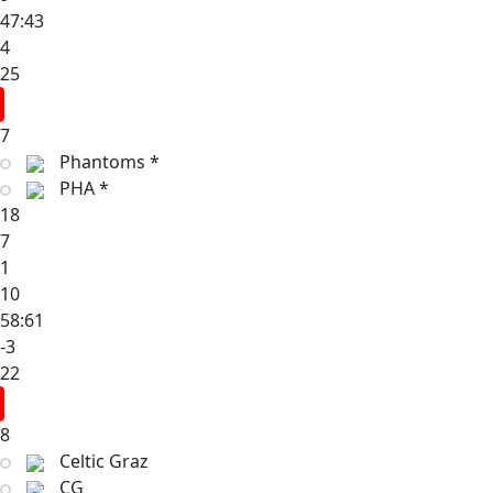
47:43
4
25
7
Phantoms *
PHA *
18
7
1
10
58:61
-3
22
8
Celtic Graz
CG