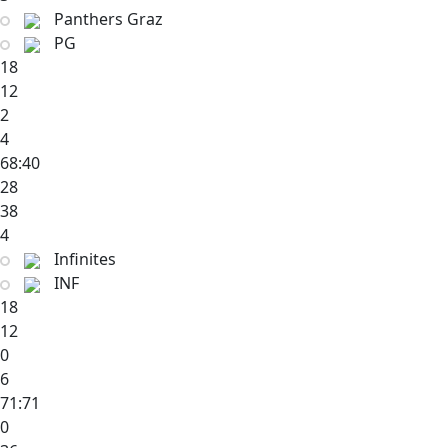
Panthers Graz
PG
18
12
2
4
68:40
28
38
4
Infinites
INF
18
12
0
6
71:71
0