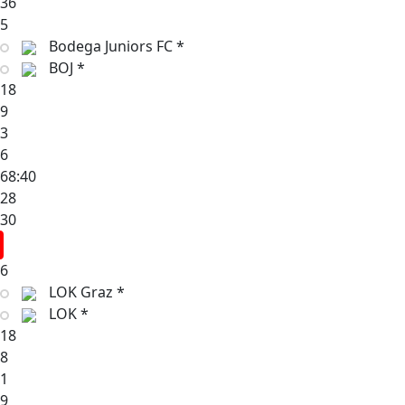
36
5
Bodega Juniors FC *
BOJ *
18
9
3
6
68:40
28
30
6
LOK Graz *
LOK *
18
8
1
9