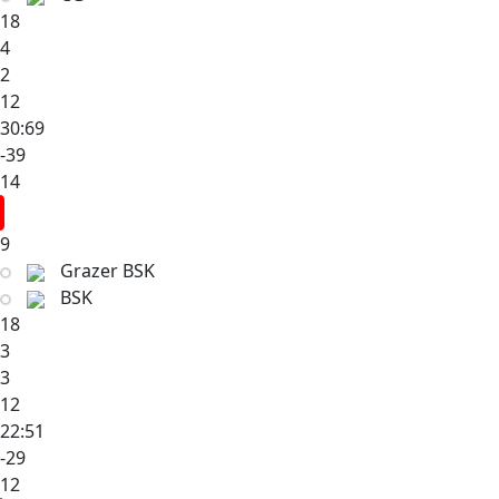
18
4
2
12
30:69
-39
14
9
Grazer BSK
BSK
18
3
3
12
22:51
-29
12