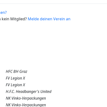
sen?
 kein Mitglied?
Melde deinen Verein an
s
Bewerbe
Spiel-Infos
Über uns
Geschichte
HFC BH Graz
FV Legion X
FV Legion X
H.F.C. Headbanger's United
NK Vinko-Verpackungen
NK Vinko-Verpackungen