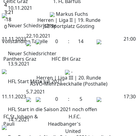
Celtic Graz
1. FC Barfuß
4
10.11.2021
3:21
Markus Fuchs
-18
Herren | Liga II | 19. Runde
Neuer Schiedsrichter
JSZ Sportplatz Gösting
0
22.10.2021
11.11.2023
21:00
Vollständige Tabelle
0
:
14
Neuer Schiedsrichter
Panthers Graz
HFC BH Graz
13.9.2021
-
Herren | Liga III | 20. Runde
HFL Start Mitte Juli 2021
ASVÖ-Mehrzweckhalle (Posthalle)
5.7.2021
11.11.2023
17:30
0
:
5
HFL Start in die Saison 2021 noch offen
FC St. Johann &
H.F.C.
14.1.2021
Pauli
Headbanger's
United