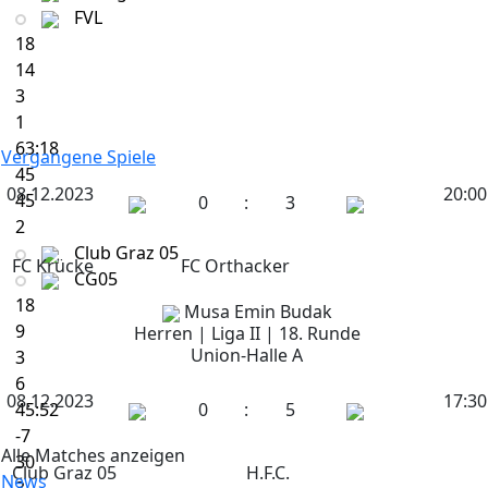
FVL
18
14
3
1
63:18
Vergangene Spiele
45
08.12.2023
20:00
45
0
:
3
2
Club Graz 05
FC Krücke
FC Orthacker
CG05
18
Musa Emin Budak
9
Herren | Liga II | 18. Runde
Union-Halle A
3
6
08.12.2023
17:30
45:52
0
:
5
-7
Alle Matches anzeigen
30
Club Graz 05
H.F.C.
News