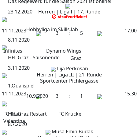
Das Regelwerk für die Saison 2021 ist online!
-
23.12.2020
Herren | Liga I | 17. Runde
Hobbyliga im Skills.lab
11.11.2023
17:00
3
:
5
8.11.2020
Infinites
Dynamo Wings
HFL Graz - Saisonende
Graz
3.11.2020
Ilija Perkosan
Herren | Liga III | 21. Runde
Sportcenter Pichlergasse
1.Qualispiel
11.11.2023
15:30
10.9.2020
3
:
1
FC Team
HFL Graz Restart
FC Krücke
Valentina
8.7.2020
Musa Emin Budak