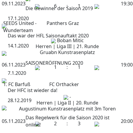
09.11.2023
19:30
6
:
1
Die Gewinner der Saison 2019
17.1.2020
SEEDS United -
Panthers Graz
Wunderteam
Das war der HFL Saisonauftakt 2020
Boban Mitic
14.1.2020
Herren | Liga III | 21. Runde
Gruabn Kunstrasenplatz
SAISONERÖFFNUNG 2020
06.11.2023
19:00
1
:
1
7.1.2020
1. FC Barfuß
FC Orthacker
Der HFC ist wieder da!
-
28.12.2019
Herren | Liga II | 20. Runde
Augustinum Kunstrasenplatz mit 3m Toren
Das Regelwerk für die Saison 2020 ist
05.11.2023
20:00
2
:
3
online!