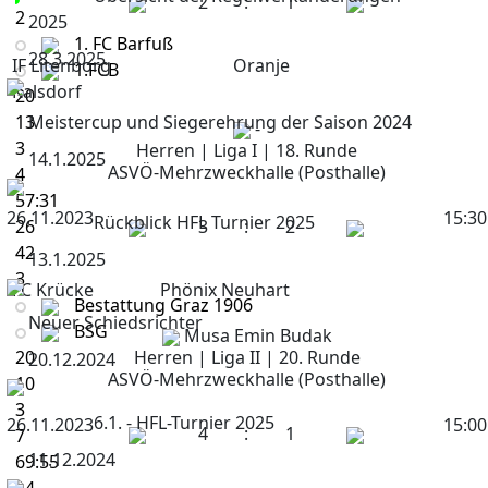
2
:
1
2
2025
1. FC Barfuß
28.3.2025
IF Litenborg
Oranje
1.FCB
Kalsdorf
20
13
Meistercup und Siegerehrung der Saison 2024
-
3
Herren | Liga I | 18. Runde
14.1.2025
ASVÖ-Mehrzweckhalle (Posthalle)
4
57:31
26.11.2023
15:30
Rückblick HFL Turnier 2025
26
3
:
2
42
13.1.2025
3
FC Krücke
Phönix Neuhart
Bestattung Graz 1906
Neuer Schiedsrichter
BSG
Musa Emin Budak
20
Herren | Liga II | 20. Runde
20.12.2024
ASVÖ-Mehrzweckhalle (Posthalle)
10
3
6.1. - HFL-Turnier 2025
26.11.2023
15:00
4
:
1
7
11.12.2024
69:55