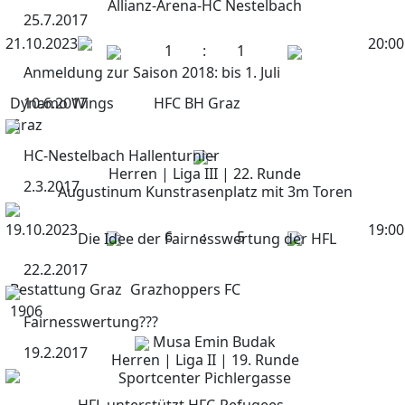
Allianz-Arena-HC Nestelbach
25.7.2017
21.10.2023
20:00
1
:
1
Anmeldung zur Saison 2018: bis 1. Juli
Dynamo Wings
10.6.2017
HFC BH Graz
Graz
HC-Nestelbach Hallenturnier
-
Herren | Liga III | 22. Runde
2.3.2017
Augustinum Kunstrasenplatz mit 3m Toren
19.10.2023
19:00
6
:
5
Die Idee der Fairnesswertung der HFL
22.2.2017
Bestattung Graz
Grazhoppers FC
1906
Fairnesswertung???
Musa Emin Budak
19.2.2017
Herren | Liga II | 19. Runde
Sportcenter Pichlergasse