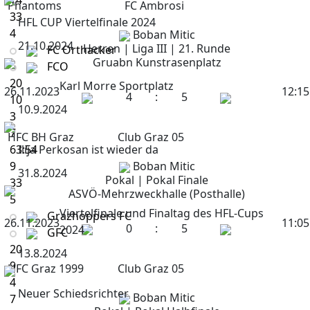
14
Phantoms
FC Ambrosi
33
HFL CUP Viertelfinale 2024
4
Boban Mitic
21.10.2024
Herren | Liga III | 21. Runde
FC Orthacker
Gruabn Kunstrasenplatz
FCO
20
Karl Morre Sportplatz
26.11.2023
12:15
4
:
5
10
10.9.2024
3
7
HFC BH Graz
Club Graz 05
63:54
Ilija Perkosan ist wieder da
9
Boban Mitic
31.8.2024
Pokal | Pokal Finale
33
ASVÖ-Mehrzweckhalle (Posthalle)
5
Viertelfinale und Finaltag des HFL-Cups
Grazhoppers FC
26.11.2023
11:05
0
:
5
2024
GFC
20
13.8.2024
9
HFC Graz 1999
Club Graz 05
4
Neuer Schiedsrichter
Boban Mitic
7