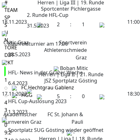
#
Herren | Liga III | 19. Runde
Sportcenter Pichlergasse
TEAM
2. Runde HFL-Cup
SP
18.11.2023
11:00
2
:
1
S
31.5.2023
U
N
Celtic Graz
Sportverein
Kleinfeldturnier am 17.06
TORE
Athletenschmiede
28.5.2023
DIFF
Graz
PKT
Boban Mitic
HFL- News in der Grazer Woche
Herren | Liga II | 21. Runde
1
JSZ Sportplatz Gösting
6.4.2023
FC Hechtgrau Gablenz
17.11.2023
18:30
HGG
5
:
0
HFL Cup-Auslosung 2023
4
3
1.3.2023
Akademischer
FC St. Johann &
1
Turnverein Graz
Pauli
0
Sportplatz SUG Gösting wieder geöffnet
9:2
-
Herren | Liga I | 18. Runde