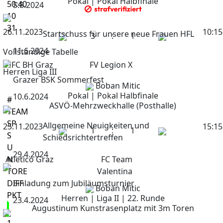
Pokal | Pokal Halbfinale
50:40
5.8.2024
10
31
26.11.2023
10:15
Startschuss für unsere neue Frauen HFL
3
:
1
11.6.2024
Vollständige Tabelle
HFC BH Graz
FV Legion X
Herren Liga III
Grazer BSK Sommerfest
Boban Mitic
Pokal | Pokal Halbfinale
10.6.2024
#
ASVÖ-Mehrzweckhalle (Posthalle)
TEAM
SP
Allgemeine Neuigkeiten und
25.11.2023
15:15
1
:
1
S
Schiedsrichtertreffen
U
29.4.2024
Atletico Graz
N
FC Team
TORE
Valentina
DIFF
Einladung zum Jubiläumsturnier
Boban Mitic
PKT
Herren | Liga II | 22. Runde
23.4.2024
Augustinum Kunstrasenplatz mit 3m Toren