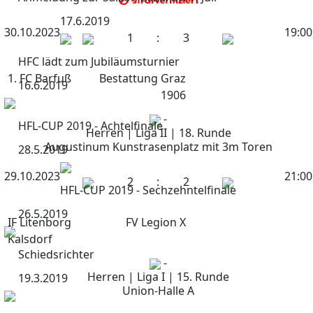
17.6.2019
30.10.2023
19:00
1
:
3
HFC lädt zum Jubiläumsturnier
1. FC Barfuß
Bestattung Graz
16.6.2019
1906
-
HFL-CUP 2019 - Achtelfinale
Herren | Liga II | 18. Runde
Augustinum Kunstrasenplatz mit 3m Toren
28.5.2019
29.10.2023
21:00
2
:
2
HFL-CUP 2019 - Sechzehntelfinale
26.5.2019
IF Litenborg
FV Legion X
Kalsdorf
Schiedsrichter
-
Herren | Liga I | 15. Runde
19.3.2019
Union-Halle A