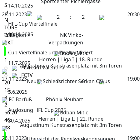
Sportcenter Pichlergasse
S
14.10.2025
U
28.11.2023
20:30
2
:
2
N
HFL-Cup Viertelfinale
TORE
10.10.2025
FV Legion X
DIFF
NK Vinko-
PKT
Verpackungen
Cup Viertelfinale und Finaltag fixiert
Boban Mitic
Herren | Liga I | 18. Runde
1
11.7.2025
Augustinum Kunstrasenplatz mit 3m Toren
FC Team Valentina
FCTV
27.11.2023
19:00
Neuer Schiedsrichter Serkan Cavus
4
:
0
20
15
3.6.2025
3
1. FC Barfuß
Phönix Neuhart
2
Auslosung HFL Cup 2025
66:20
Boban Mitic
Herren | Liga II | 22. Runde
46
30.4.2025
Augustinum Kunstrasenplatz mit 3m Toren
48
26.11.2023
19:00
Übersicht der Regelwerkänderungen