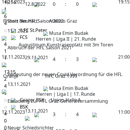
14.11.2023
19:15
15:14
12.8.2022
0
:
0
1
6
Phönix Neuhart
Start der HFL Saison 2022
Atletico Graz
4
1.FC St.Peter
11.1.2022
Musa Emin Budak
FCS
Herren | Liga II | 21. Runde
4
Augustinum Kunstrasenplatz mit 3m Toren
Abbruch der HFL Saison 2021
1
12.11.2023
21:00
29.11.2021
1
4
:
3
2
17:15
Bedeutung der neuen Covid Verordnung für die HFL
Oranje
HFC Graz 1999
2
13.11.2021
4
Musa Emin Budak
5
Herren | Liga I | 17. Runde
Grazer BSK
Union-Halle A
Einladung zur HFL Graz Generalversammlung
BSK
13.11.2021
12.11.2023
11:00
4
3
:
4
0
0
Neuer Schiedsrichter