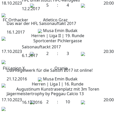
HFL unterstützt HFC-Refugees
18.10.2023
20:00
5
:
4
12.2.2017
FC Orthacker
Atletico Graz
Das war der HFL Saisonauftakt 2017
Musa Emin Budak
16.1.2017
Herren | Liga II | 19. Runde
Sportcenter Pichlergasse
Saisonauftackt 2017
17.10.2023
20:30
2
:
3
6.1.2017
FV Legion X
Oranje
Das Regelwerk für die Saison 2017 ist online!
21.12.2016
Musa Emin Budak
Herren | Liga I | 16. Runde
Augustinum Kunstrasenplatz mit 3m Toren
Jägermeistertrophy by Peggau Calcio 13
17.10.2023
20:00
2
:
10
16.12.2016