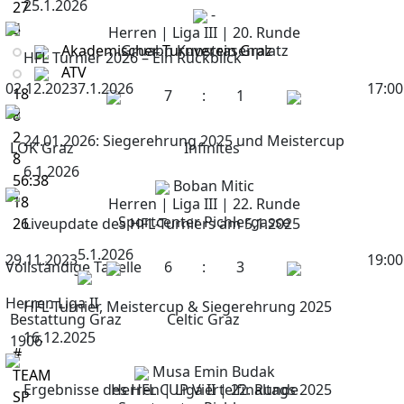
25.1.2026
27
-
5
Herren | Liga III | 20. Runde
Akademischer Turnverein Graz
Gruabn Kunstrasenplatz
HFL Turnier 2026 – Ein Rückblick
ATV
02.12.2023
7.1.2026
17:00
18
7
:
1
8
2
24.01.2026: Siegerehrung 2025 und Meistercup
LOK Graz
Infinites
8
6.1.2026
56:38
Boban Mitic
18
Herren | Liga III | 22. Runde
Sportcenter Pichlergasse
26
Liveupdate des HFL-Turniers am 5.1.2025
5.1.2026
29.11.2023
19:00
Vollständige Tabelle
6
:
3
Herren Liga II
HFL-Turnier, Meistercup & Siegerehrung 2025
Bestattung Graz
Celtic Graz
16.12.2025
1906
#
Musa Emin Budak
TEAM
Ergebnisse des HFL CUP Viertelfinaltags 2025
Herren | Liga II | 22. Runde
SP