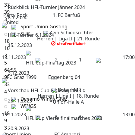
37
Rückblick HFL-Turnier Jänner 2024
39
Party Rock
1. FC Barfuß
8.1.2024
3
United
Sport Union Gösting
Kein Schiedsrichter
SUG
HFL-Turnier 6.1.2024
Herren | Liga II | 21. Runde
18
15.12.2023
10
3
19.11.2023
17:00
2
:
1
5
HFL Cup-Finaltag 2023
64:55
3.12.2023
HFC Graz 1999
9
Eggenberg 04
33
Boban Mitic
Vorschau HFL Cup-Finaltag 2023
4
Herren | Liga I | 18. Runde
Dynamo Wings Graz
23.11.2023
Union-Halle A
WINGS
18
19.11.2023
13:00
6
:
6
HFL Cup Viertelfinalmatches 2023
9
3
20.9.2023
Sport Union
FC Ambrosi