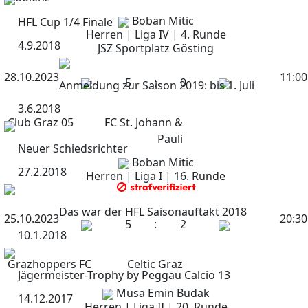
Boban Mitic
HFL Cup 1/4 Finale
Herren | Liga IV | 4. Runde
4.9.2018
JSZ Sportplatz Gösting
28.10.2023
11:00
5
:
0
Anmeldung zur Saison 2019: bis 1. Juli
3.6.2018
Club Graz 05
FC St. Johann &
Pauli
Neuer Schiedsrichter
Boban Mitic
27.2.2018
Herren | Liga I | 16. Runde
Das war der HFL Saisonauftakt 2018
25.10.2023
20:30
5
:
2
10.1.2018
Grazhoppers FC
Celtic Graz
Jägermeister-Trophy by Peggau Calcio 13
Musa Emin Budak
14.12.2017
Herren | Liga II | 20. Runde