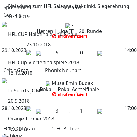
Einladung zum HFL Saisonauftakt inkl. Siegerehrung
Sport Union
Phantoms
Gösting
10.1.2019
-
Herren | Liga III | 20. Runde
HFL CUP Halbfinale und Finale
23.10.2018
29.10.2023
14:00
5
:
0
HFL Cup-Viertelfinalspiele 2018
Celtic Graz
Phönix Neuhart
13.10.2018
Musa Emin Budak
Pokal | Pokal Achtelfinale
Id Sports-JOMA
20.9.2018
28.10.2023
17:00
3
:
1
Oranje Turnier 2018
FC Hechtgrau
1. FC PitTiger
7.9.2018
Gablenz