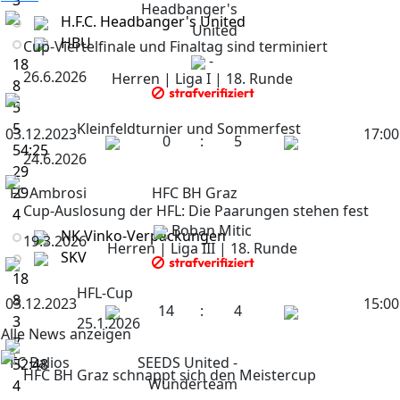
3
Headbanger's
H.F.C. Headbanger's United
United
HBU
Cup-Viertelfinale und Finaltag sind terminiert
-
18
26.6.2026
Herren | Liga I | 18. Runde
8
5
5
Kleinfeldturnier und Sommerfest
03.12.2023
17:00
0
:
5
54:25
24.6.2026
29
FC Ambrosi
29
HFC BH Graz
Cup-Auslosung der HFL: Die Paarungen stehen fest
4
Boban Mitic
NK Vinko-Verpackungen
19.3.2026
Herren | Liga III | 18. Runde
SKV
18
HFL-Cup
8
03.12.2023
15:00
14
:
4
3
25.1.2026
Alle News anzeigen
7
FC Balios
SEEDS United -
52:48
HFC BH Graz schnappt sich den Meistercup
Wunderteam
4