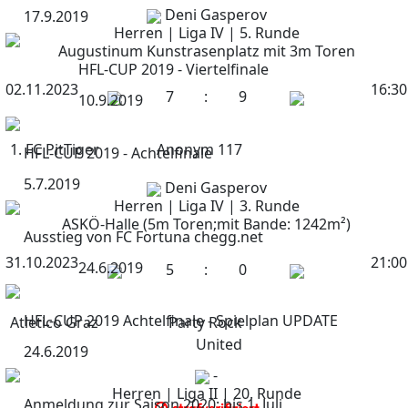
Deni Gasperov
17.9.2019
Herren | Liga IV | 5. Runde
Augustinum Kunstrasenplatz mit 3m Toren
HFL-CUP 2019 - Viertelfinale
02.11.2023
16:30
7
:
9
10.9.2019
1. FC PitTiger
Anonym 117
HFL-CUP 2019 - Achtelfinale
5.7.2019
Deni Gasperov
Herren | Liga IV | 3. Runde
ASKÖ-Halle (5m Toren;mit Bande: 1242m²)
Ausstieg von FC Fortuna chegg.net
31.10.2023
21:00
24.6.2019
5
:
0
HFL-CUP 2019 Achtelfinale - Spielplan UPDATE
Atletico Graz
Party Rock
United
24.6.2019
-
Herren | Liga II | 20. Runde
Anmeldung zur Saison 2020: bis 1. Juli