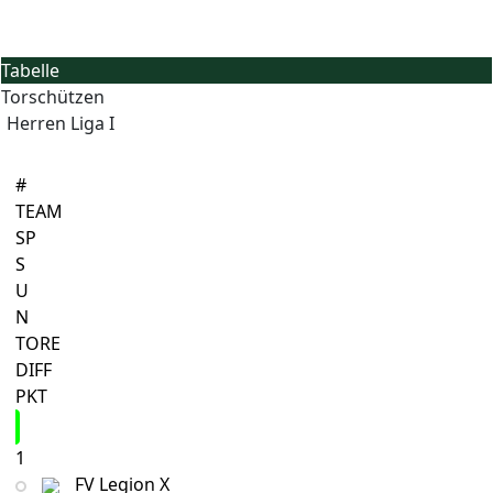
Tabelle
Torschützen
Herren Liga I
#
TEAM
SP
S
U
N
TORE
DIFF
PKT
1
FV Legion X