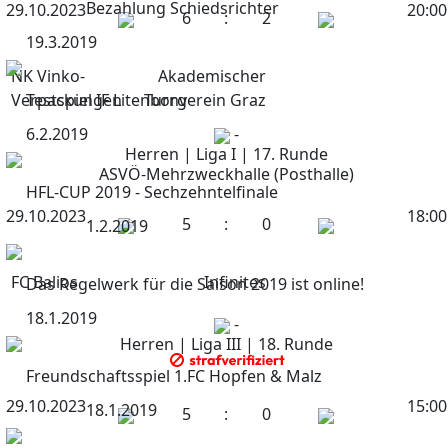
Bezahlung Schiedsrichter
29.10.2023
20:00
6
:
2
19.3.2019
NK Vinko-
Akademischer
Verpackungen
Testspiel IF Litenborg
Turnverein Graz
6.2.2019
-
Herren | Liga I | 17. Runde
ASVÖ-Mehrzweckhalle (Posthalle)
HFL-CUP 2019 - Sechzehntelfinale
29.10.2023
18:00
5
:
0
1.2.2019
FC Balios
Infinites
Das Regelwerk für die Saison 2019 ist online!
18.1.2019
-
Herren | Liga III | 18. Runde
Freundschaftsspiel 1.FC Hopfen & Malz
29.10.2023
15:00
18.1.2019
5
:
0