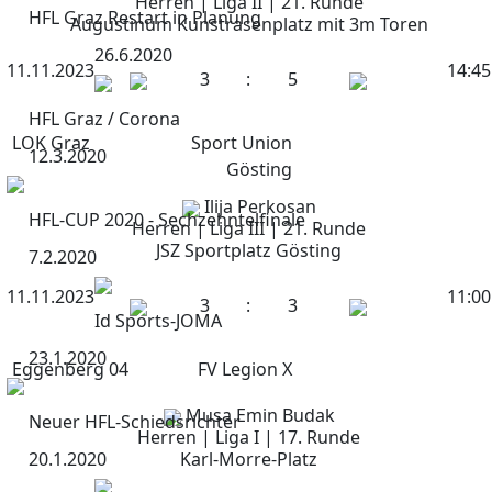
Herren | Liga II | 21. Runde
HFL Graz Restart in Planung
Augustinum Kunstrasenplatz mit 3m Toren
26.6.2020
11.11.2023
14:45
3
:
5
HFL Graz / Corona
LOK Graz
Sport Union
12.3.2020
Gösting
Ilija Perkosan
HFL-CUP 2020 - Sechzehntelfinale
Herren | Liga III | 21. Runde
JSZ Sportplatz Gösting
7.2.2020
11.11.2023
11:00
3
:
3
Id Sports-JOMA
23.1.2020
Eggenberg 04
FV Legion X
Musa Emin Budak
Neuer HFL-Schiedsrichter
Herren | Liga I | 17. Runde
20.1.2020
Karl-Morre-Platz