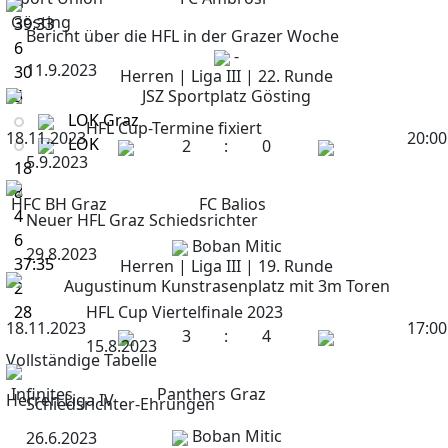
6
Gösting
39:33
Bericht über die HFL in der Grazer Woche
6
-
11.9.2023
30
Herren | Liga III | 22. Runde
5
JSZ Sportplatz Gösting
LOK Graz
HFL Cup-Termine fixiert
18.11.2023
20:00
LOK
2
:
0
5.9.2023
18
8
HFC BH Graz
FC Balios
4
Neuer HFL Graz Schiedsrichter
6
Boban Mitic
29.8.2023
37:35
Herren | Liga III | 19. Runde
Augustinum Kunstrasenplatz mit 3m Toren
2
28
HFL Cup Viertelfinale 2023
18.11.2023
17:00
3
:
4
15.8.2023
Vollständige Tabelle
Infinites
Panthers Graz
Herren Liga IV
Schiedsrichter-Ehrungen
Boban Mitic
26.6.2023