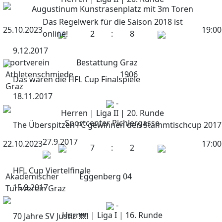
Augustinum Kunstrasenplatz mit 3m Toren
Das Regelwerk für die Saison 2018 ist
25.10.2023
19:00
online!
2
:
8
9.12.2017
Sportverein
Bestattung Graz
Athletenschmiede
1906
Das waren die HFL Cup Finalspiele
Graz
18.11.2017
-
Herren | Liga II | 20. Runde
Sportcenter Pichlergasse
The Überspitzen FC gewinnen den Stammtischcup 2017
27.9.2017
22.10.2023
17:00
7
:
2
HFL Cup Viertelfinale
Akademischer
Eggenberg 04
15.9.2017
Turnverein Graz
-
Herren | Liga I | 16. Runde
70 Jahre SV Justiz !!!!!