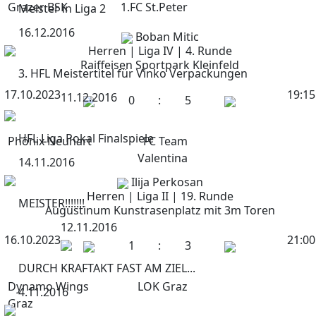
Grazer BSK
1.FC St.Peter
Meister in Liga 2
16.12.2016
Boban Mitic
Herren | Liga IV | 4. Runde
Raiffeisen Sportpark Kleinfeld
3. HFL Meistertitel für Vinko Verpackungen
17.10.2023
19:15
11.12.2016
0
:
5
HFL Liga Pokal Finalspiele
Phönix Neuhart
FC Team
Valentina
14.11.2016
Ilija Perkosan
Herren | Liga II | 19. Runde
MEISTER!!!!!!!
Augustinum Kunstrasenplatz mit 3m Toren
12.11.2016
16.10.2023
21:00
1
:
3
DURCH KRAFTAKT FAST AM ZIEL...
Dynamo Wings
LOK Graz
4.11.2016
Graz