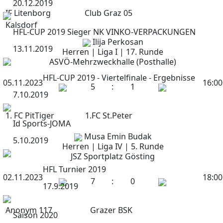
20.12.2019
IF Litenborg
Club Graz 05
Kalsdorf
HFL-CUP 2019 Sieger NK VINKO-VERPACKUNGEN
Ilija Perkosan
13.11.2019
Herren | Liga I | 17. Runde
ASVÖ-Mehrzweckhalle (Posthalle)
HFL-CUP 2019 - Viertelfinale - Ergebnisse
05.11.2023
16:00
5
:
1
7.10.2019
1. FC PitTiger
1.FC St.Peter
Id Sports-JOMA
Musa Emin Budak
5.10.2019
Herren | Liga IV | 5. Runde
JSZ Sportplatz Gösting
HFL Turnier 2019
02.11.2023
18:00
7
:
0
17.9.2019
Anonym 117
Grazer BSK
Saison 2020