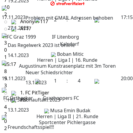
7
19.2.2023
10
2
17.11.2023
17:15
Problem mit GMAIL Adressen behoben
2
:
2
Anonym 117
27.1.2023
A117
4
HFC Graz 1999
IF Litenborg
3
Kalsdorf
Das Regelwerk 2023 ist online
0
Boban Mitic
14.1.2023
1
Herren | Liga I | 16. Runde
25:17
Augustinum Kunstrasenplatz mit 3m Toren
8
Neuer Schiedsrichter
15.11.2023
9
20:00
1
:
4
13.1.2023
3
1. FC PitTiger
FC Orthacker
Grazhoppers FC
HFL Saisonauftakt 2023
PIT
4
13.1.2023
Musa Emin Budak
2
Herren | Liga II | 21. Runde
0
Sportcenter Pichlergasse
Freundschaftsspiel!!!
2