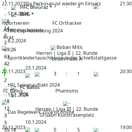
1
22.11.2023
Ilja Perkosan ist wieder im Einsatz
21:30
1
:
3
HFC BH Graz *
12.4.2024
BHG *
18
Sportverein
FC Orthacker
14
Athletenschmiede
HFL Cup-Auslosung 2024
2
Graz
8.2.2024
2
Boban Mitic
89:26
Herren | Liga II | 22. Runde
63
Sportkleidertauschbörse in der Schießstattgasse
Union-Halle A
42
23.1.2024
22.11.2023
20:30
3
:
1
2
HFL Saisonauftakt 2024
FC Balios
FC Balios
Phantoms
FCB
19.1.2024
18
-
12
Herren | Liga III | 22. Runde
Das Regelwerk 2024 ist online
Gruabn Kunstrasenplatz
3
10.1.2024
3
20.11.2023
19:00
55:18
0
:
5